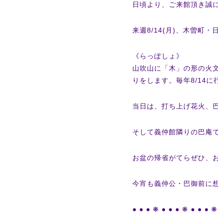
日頃より、ご来館頂き誠
来週8/14(月)、木曽町
《らっぽしょ》
山吹山に「木」の形の火
りをします。毎年8/14
当日は、打ち上げ花火、
そして義仲館隣りの巴庵
お盆の帰省がてらぜひ、
今宵も義仲公・巴御前に想
● ● ● ❋ ● ● ● ❋ ● ● ● ❋