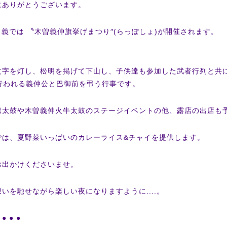
にありがとうございます。
・日義では 〝木曽義仲旗挙げまつり″(らっぽしょ)が開催されます。
文字を灯し、松明を掲げて下山し、子供達も参加した武者行列と共
に行われる義仲公と巴御前を弔う行事です。
巴太鼓や木曽義仲火牛太鼓のステージイベントの他、露店の出店も
では、夏野菜いっぱいのカレーライス&チャイを提供します。
お出かけくださいませ。
いを馳せながら楽しい夜になりますように....。
 ● ● ●