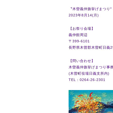
〝木曽義仲旗挙げまつり″
2023年8月14(月)
【お祭り会場】
義仲館周辺
〒399-6101
長野県木曽郡木曽町日義29
【問い合わせ】
木曽義仲旗挙げまつり事
(木曽町役場日義支所内)
TEL：0264-26-2301